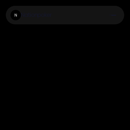
Nationpoker
N