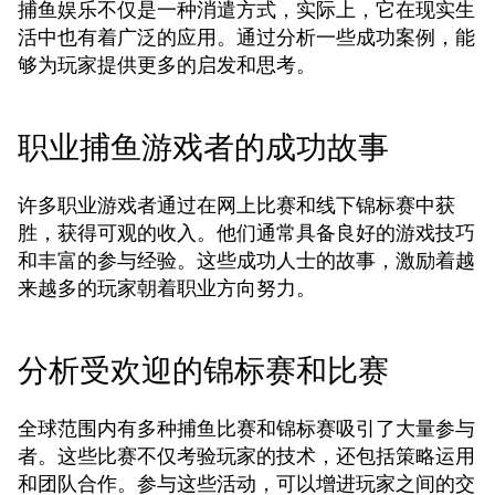
捕鱼娱乐不仅是一种消遣方式，实际上，它在现实生
活中也有着广泛的应用。通过分析一些成功案例，能
够为玩家提供更多的启发和思考。
职业捕鱼游戏者的成功故事
许多职业游戏者通过在网上比赛和线下锦标赛中获
胜，获得可观的收入。他们通常具备良好的游戏技巧
和丰富的参与经验。这些成功人士的故事，激励着越
来越多的玩家朝着职业方向努力。
分析受欢迎的锦标赛和比赛
全球范围内有多种捕鱼比赛和锦标赛吸引了大量参与
者。这些比赛不仅考验玩家的技术，还包括策略运用
和团队合作。参与这些活动，可以增进玩家之间的交