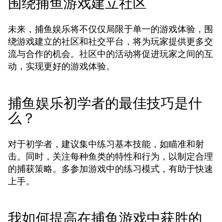
围绕捕鱼游戏建立社区
未来，捕鱼娱乐将不仅仅局限于单一的游戏体验，围
绕游戏建立的社区和社交平台，将为玩家提供更多交
流与合作的机会。社区中的活动将促进玩家之间的互
动，实现更好的游戏体验。
捕鱼娱乐初学者的最佳技巧是什
么？
对于初学者，建议集中练习基本技能，如瞄准和射
击。同时，关注每种鱼类的特性和行为，以制定合理
的捕获策略。多参加游戏中的练习模式，有助于快速
上手。
我如何提高在捕鱼游戏中获胜的