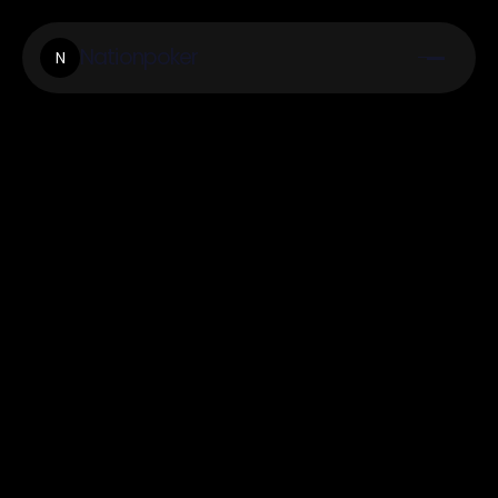
Nationpoker
N