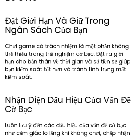
Đặt Giới Hạn Và Giữ Trong
Ngân Sách Của Bạn
Chơi game có trách nhiệm là một phần không
thể thiếu trong trải nghiệm cờ bạc. Đặt ra giới
hạn cho bản thân về thời gian và số tiền sẽ giúp
bạn kiểm soát tốt hơn và tránh tình trạng mất
kiểm soát.
Nhận Diện Dấu Hiệu Của Vấn Đề
Cờ Bạc
Luôn lưu ý đến các dấu hiệu của vấn đề cờ bạc
như cảm giác lo lắng khi không chơi, chấp nhận