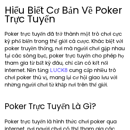
Hiểu Biết Cơ Bản Về Poker
Trực Tuyến
Poker trực tuyến đã trở thành một trò chơi cực
kỳ phổ biến trong thế giới cá cược. Khác biệt với
poker truyền thống, nơi mà người chơi gặp nhau
tại các sòng bạc, poker trực tuyến cho phép họ
tham gia từ bất kỳ đâu, chỉ cần có kết nối
internet. Nền tảng
cung cấp nhiều trò
LUCK8
chơi poker thú vị, mang lại cơ hội giao lưu với
những người chơi từ khắp nơi trên thế giới.
Poker Trực Tuyến Là Gì?
Poker trực tuyến là hình thức chơi poker qua
internet, nơi người chơi có thể tham gia các