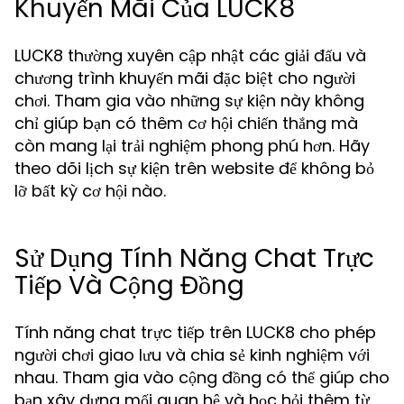
Khuyến Mãi Của LUCK8
LUCK8 thường xuyên cập nhật các giải đấu và
chương trình khuyến mãi đặc biệt cho người
chơi. Tham gia vào những sự kiện này không
chỉ giúp bạn có thêm cơ hội chiến thắng mà
còn mang lại trải nghiệm phong phú hơn. Hãy
theo dõi lịch sự kiện trên website để không bỏ
lỡ bất kỳ cơ hội nào.
Sử Dụng Tính Năng Chat Trực
Tiếp Và Cộng Đồng
Tính năng chat trực tiếp trên LUCK8 cho phép
người chơi giao lưu và chia sẻ kinh nghiệm với
nhau. Tham gia vào cộng đồng có thể giúp cho
bạn xây dựng mối quan hệ và học hỏi thêm từ