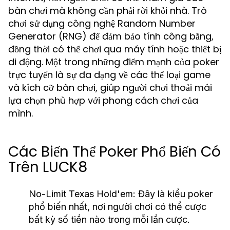
bàn chơi mà không cần phải rời khỏi nhà. Trò
chơi sử dụng công nghệ Random Number
Generator (RNG) để đảm bảo tính công bằng,
đồng thời có thể chơi qua máy tính hoặc thiết bị
di động. Một trong những điểm mạnh của poker
trực tuyến là sự đa dạng về các thể loại game
và kích cỡ bàn chơi, giúp người chơi thoải mái
lựa chọn phù hợp với phong cách chơi của
mình.
Các Biến Thể Poker Phổ Biến Có
Trên LUCK8
No-Limit Texas Hold'em
: Đây là kiểu poker
phổ biến nhất, nơi người chơi có thể cược
bất kỳ số tiền nào trong mỗi lần cược.