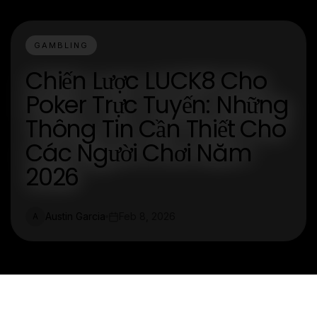
GAMBLING
Chiến Lược LUCK8 Cho
Poker Trực Tuyến: Những
Thông Tin Cần Thiết Cho
Các Người Chơi Năm
2026
Austin Garcia
Feb 8, 2026
A