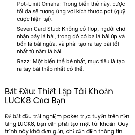
Pot-Limit Omaha
: Trong biến thể này, cược
tối đa sẽ tương ứng với kích thước pot (quỹ
cược hiện tại).
Seven Card Stud
: Không có flop, người chơi
nhận bảy lá bài, trong đó có ba lá bài úp và
bốn lá bài ngửa, và phải tạo ra tay bài tốt
nhất từ năm lá bài.
Razz
: Một biến thể bé nhất, mục tiêu là tạo
ra tay bài thấp nhất có thể.
Bắt Đầu: Thiết Lập Tài Khoản
LUCK8 Của Bạn
Để bắt đầu trải nghiệm poker trực tuyến trên nền
tảng LUCK8, bạn cần phải tạo một tài khoản. Quy
trình này khá đơn giản, chỉ cần điền thông tin