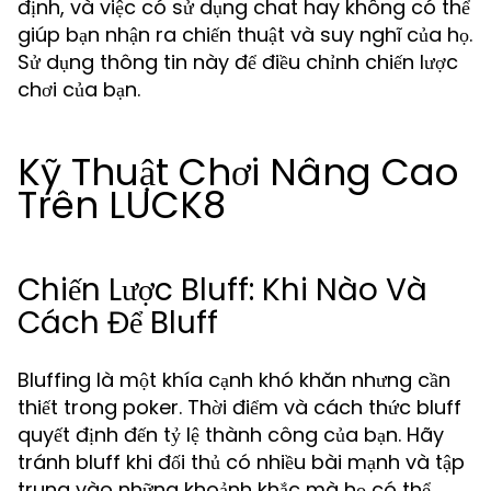
định, và việc có sử dụng chat hay không có thể
giúp bạn nhận ra chiến thuật và suy nghĩ của họ.
Sử dụng thông tin này để điều chỉnh chiến lược
chơi của bạn.
Kỹ Thuật Chơi Nâng Cao
Trên LUCK8
Chiến Lược Bluff: Khi Nào Và
Cách Để Bluff
Bluffing là một khía cạnh khó khăn nhưng cần
thiết trong poker. Thời điểm và cách thức bluff
quyết định đến tỷ lệ thành công của bạn. Hãy
tránh bluff khi đối thủ có nhiều bài mạnh và tập
trung vào những khoảnh khắc mà họ có thể